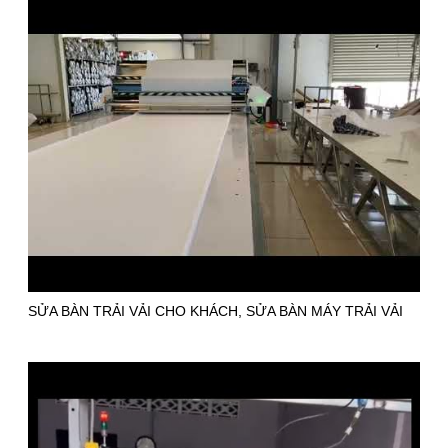
GIANG NGÀY 18/10/2022
SỬA BÀN TRẢI VẢI CHO KHÁCH, SỬA BÀN MÁY TRẢI VẢI