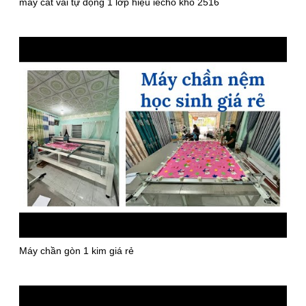
máy cắt vải tự động 1 lớp hiệu iecho khổ 2516
Máy chần gòn 1 kim giá rẻ