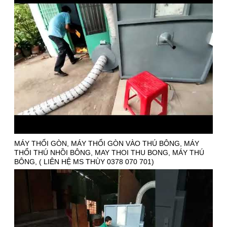
MÁY THỔI GÒN, MÁY THỔI GÒN VÀO THÚ BÔNG, MÁY
THỔI THÚ NHỒI BÔNG, MAY THOI THU BONG, MÁY THÚ
BÔNG, ( LIÊN HỆ MS THÙY 0378 070 701)