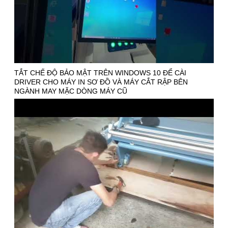
TẮT CHẾ ĐỘ BẢO MẬT TRÊN WINDOWS 10 ĐỂ CÀI
DRIVER CHO MÁY IN SƠ ĐỒ VÀ MÁY CẮT RẬP BÊN
NGÀNH MAY MẶC DÒNG MÁY CŨ