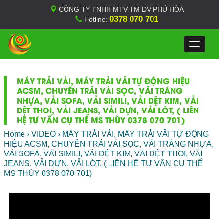
CÔNG TY TNHH MTV TM DV PHÚ HÒA
0378 070 701
Hotline:
Toggle
navigat
MÁY TRẢI VẢI, MÁY TRẢI VẢI TỰ ĐỘNG HIỆU
ACSM, CHUYÊN TRẢI VẢI SỌC, VẢI TRÁNG
NHỰA, VẢI SOFA, VẢI SIMILI, VẢI DỆT KIM, VẢI
DỆT THOI, VẢI JEANS, VẢI DỰN, VẢI LÓT, ( LIÊN
HỆ TƯ VẤN CỤ THỂ MS THÙY 0378 070 701)
Home
›
VIDEO
›
MÁY TRẢI VẢI, MÁY TRẢI VẢI TỰ ĐỘNG
HIỆU ACSM, CHUYÊN TRẢI VẢI SỌC, VẢI TRÁNG NHỰA,
VẢI SOFA, VẢI SIMILI, VẢI DỆT KIM, VẢI DỆT THOI, VẢI
JEANS, VẢI DỰN, VẢI LÓT, ( LIÊN HỆ TƯ VẤN CỤ THỂ
MS THÙY 0378 070 701)