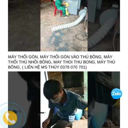
MÁY THỔI GÒN, MÁY THỔI GÒN VÀO THÚ BÔNG, MÁY
THỔI THÚ NHỒI BÔNG, MAY THOI THU BONG, MÁY THÚ
BÔNG, ( LIÊN HỆ MS THÙY 0378 070 701)