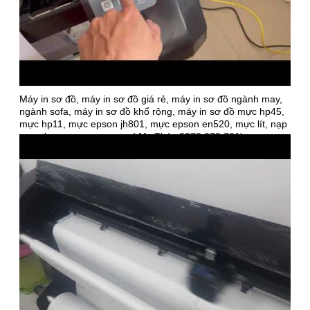
Máy in sơ đồ, máy in sơ đồ giá rẻ, máy in sơ đồ ngành may,
ngành sofa, máy in sơ đồ khổ rộng, máy in sơ đồ mực hp45,
mực hp11, mực epson jh801, mực epson en520, mực lít, nạp
mực, bơm mực, sạc mực ( Ms Thùy 0378 070 701)