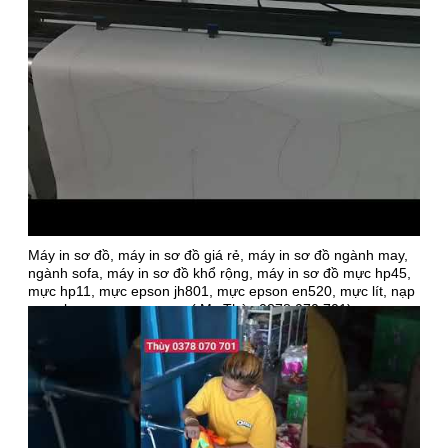
Máy in sơ đồ, máy in sơ đồ giá rẻ, máy in sơ đồ ngành may,
ngành sofa, máy in sơ đồ khổ rộng, máy in sơ đồ mực hp45,
mực hp11, mực epson jh801, mực epson en520, mực lít, nạp
mực, bơm mực, sạc mực ( Ms Thùy 0378 070 701)