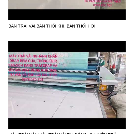
BÀN TRẢI VẢI,BÀN THỔI KHÍ, BÀN THỔI HƠI