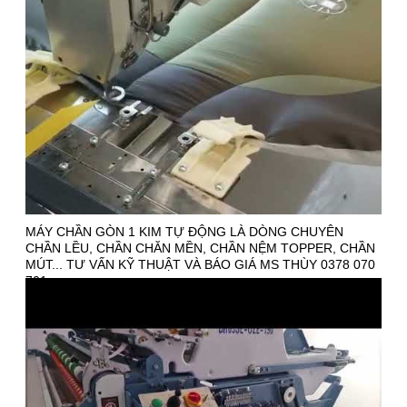
MÁY CHẦN GÒN 1 KIM TỰ ĐỘNG LÀ DÒNG CHUYÊN
CHẦN LỀU, CHẦN CHĂN MỀN, CHẦN NỆM TOPPER, CHẦN
MÚT... TƯ VẤN KỸ THUẬT VÀ BÁO GIÁ MS THÙY 0378 070
701.