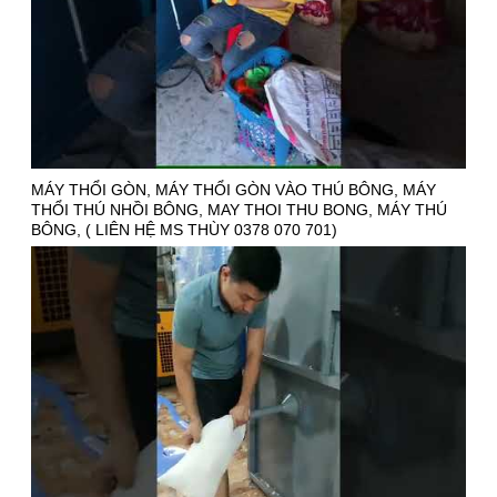
MÁY THỔI GÒN, MÁY THỔI GÒN VÀO THÚ BÔNG, MÁY
THỔI THÚ NHỒI BÔNG, MAY THOI THU BONG, MÁY THÚ
BÔNG, ( LIÊN HỆ MS THÙY 0378 070 701)