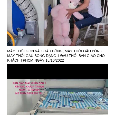
MÁY THỔI GÒN VÀO GẤU BÔNG, MÁY THỔI GẤU BÔNG,
MÁY THỔI GẤU BÔNG DẠNG 1 ĐẦU THỔI BÀN GIAO CHO
KHÁCH TPHCM NGÀY 18/10/2022