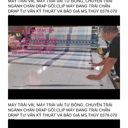
MÁY TRẢI VẢI, MÁY TRẢI VẢI TỰ ĐỘNG, CHUYÊN TRẢI
NGÀNH CHĂN DRAP GỐI,CLIP MÁY ĐANG TRẢI CHĂN
DRAP TƯ VẤN KỸ THUẬT VÀ BÁO GIÁ MS THÙY 0378 070
701.
MÁY TRẢI VẢI, MÁY TRẢI VẢI TỰ ĐỘNG, CHUYÊN TRẢI
NGÀNH CHĂN DRAP GỐI,CLIP MÁY ĐANG TRẢI CHĂN
DRAP TƯ VẤN KỸ THUẬT VÀ BÁO GIÁ MS THÙY 0378 070
701.