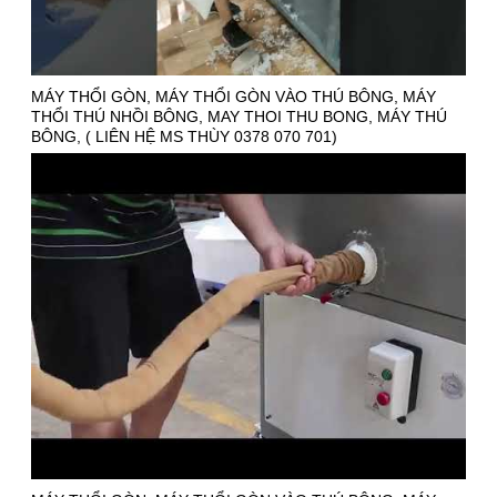
MÁY THỔI GÒN, MÁY THỔI GÒN VÀO THÚ BÔNG, MÁY
THỔI THÚ NHỒI BÔNG, MAY THOI THU BONG, MÁY THÚ
BÔNG, ( LIÊN HỆ MS THÙY 0378 070 701)