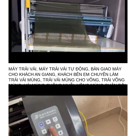
MÁY TRẢI VẢI, MÁY TRẢI VẢI TỰ ĐỘNG, BÀN GIAO MÁY
CHO KHÁCH AN GIANG, KHÁCH BÊN EM CHUYÊN LÀM
TRẢI VẢI MÙNG, TRẢI VẢI MÙNG CHO VÕNG, TRẢI VÕNG
MÙNG, VẢI MÙNG CHỐNG MUỖI, VÕNG MÙNG QUÂN ĐỘI,
VÕNG LÍNH CÓ MÙNG,... LIÊN HỆ TƯ VẤN