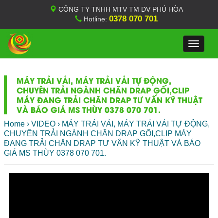
CÔNG TY TNHH MTV TM DV PHÚ HÒA
0378 070 701
Hotline:
Toggle
navigat
MÁY TRẢI VẢI, MÁY TRẢI VẢI TỰ ĐỘNG,
CHUYÊN TRẢI NGÀNH CHĂN DRAP GỐI,CLIP
MÁY ĐANG TRẢI CHĂN DRAP TƯ VẤN KỸ THUẬT
VÀ BÁO GIÁ MS THÙY 0378 070 701.
Home
›
VIDEO
›
MÁY TRẢI VẢI, MÁY TRẢI VẢI TỰ ĐỘNG,
CHUYÊN TRẢI NGÀNH CHĂN DRAP GỐI,CLIP MÁY
ĐANG TRẢI CHĂN DRAP TƯ VẤN KỸ THUẬT VÀ BÁO
GIÁ MS THÙY 0378 070 701.