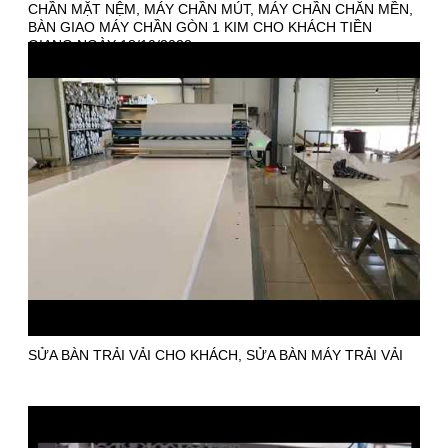
CHẦN MẶT NỆM, MÁY CHẦN MÚT, MÁY CHẦN CHĂN MỀN,
BÀN GIAO MÁY CHẦN GÒN 1 KIM CHO KHÁCH TIỀN
GIANG NGÀY 18/10/2022
SỬA BÀN TRẢI VẢI CHO KHÁCH, SỬA BÀN MÁY TRẢI VẢI