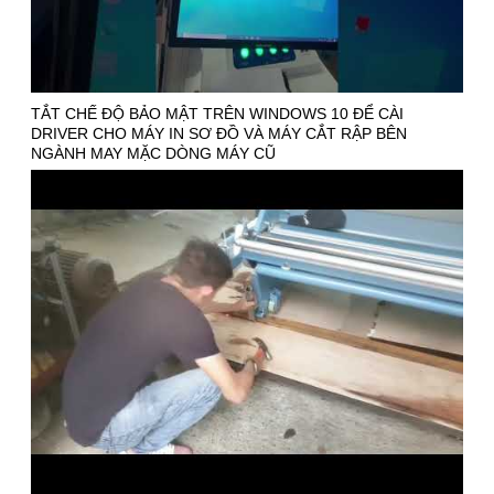
TẮT CHẾ ĐỘ BẢO MẬT TRÊN WINDOWS 10 ĐỂ CÀI
DRIVER CHO MÁY IN SƠ ĐỒ VÀ MÁY CẮT RẬP BÊN
NGÀNH MAY MẶC DÒNG MÁY CŨ