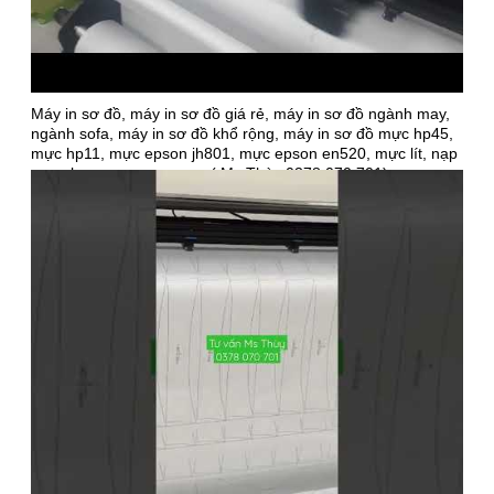
Máy in sơ đồ, máy in sơ đồ giá rẻ, máy in sơ đồ ngành may,
ngành sofa, máy in sơ đồ khổ rộng, máy in sơ đồ mực hp45,
mực hp11, mực epson jh801, mực epson en520, mực lít, nạp
mực, bơm mực, sạc mực ( Ms Thùy 0378 070 701)