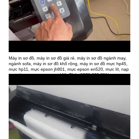
Máy in sơ đồ, máy in sơ đồ giá rẻ, máy in sơ đồ ngành may,
ngành sofa, máy in sơ đồ khổ rộng, máy in sơ đồ mực hp45,
mực hp11, mực epson jh801, mực epson en520, mực lít, nạp
mực, bơm mực, sạc mực ( Ms Thùy 0378 070 701)