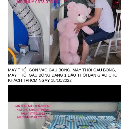
MÁY THỔI GÒN VÀO GẤU BÔNG, MÁY THỔI GẤU BÔNG,
MÁY THỔI GẤU BÔNG DẠNG 1 ĐẦU THỔI BÀN GIAO CHO
KHÁCH TPHCM NGÀY 18/10/2022