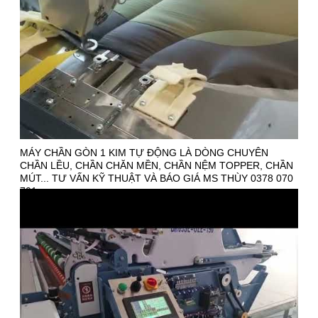
MÁY CHẦN GÒN 1 KIM TỰ ĐỘNG LÀ DÒNG CHUYÊN
CHẦN LỀU, CHẦN CHĂN MỀN, CHẦN NỆM TOPPER, CHẦN
MÚT... TƯ VẤN KỸ THUẬT VÀ BÁO GIÁ MS THÙY 0378 070
701.