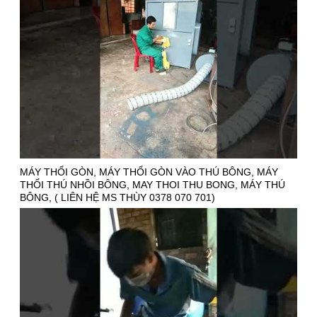
MÁY THỔI GÒN, MÁY THỔI GÒN VÀO THÚ BÔNG, MÁY
THỔI THÚ NHỒI BÔNG, MAY THOI THU BONG, MÁY THÚ
BÔNG, ( LIÊN HỆ MS THÙY 0378 070 701)