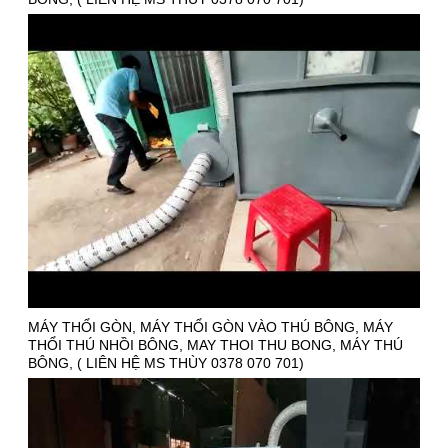
MÁY THỔI GÒN, MÁY THỔI GÒN VÀO THÚ BÔNG, MÁY
THỔI THÚ NHỒI BÔNG, MAY THOI THU BONG, MÁY THÚ
BÔNG, ( LIÊN HỆ MS THÙY 0378 070 701)