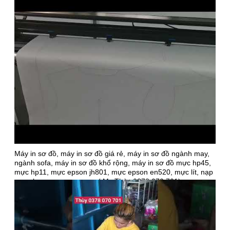
Máy in sơ đồ, máy in sơ đồ giá rẻ, máy in sơ đồ ngành may,
ngành sofa, máy in sơ đồ khổ rộng, máy in sơ đồ mực hp45,
mực hp11, mực epson jh801, mực epson en520, mực lít, nạp
mực, bơm mực, sạc mực ( Ms Thùy 0378 070 701)