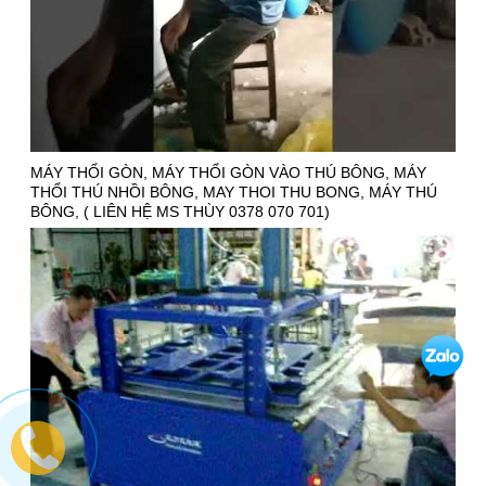
MÁY THỔI GÒN, MÁY THỔI GÒN VÀO THÚ BÔNG, MÁY
THỔI THÚ NHỒI BÔNG, MAY THOI THU BONG, MÁY THÚ
BÔNG, ( LIÊN HỆ MS THÙY 0378 070 701)