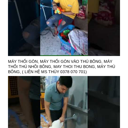
MÁY THỔI GÒN, MÁY THỔI GÒN VÀO THÚ BÔNG, MÁY
THỔI THÚ NHỒI BÔNG, MAY THOI THU BONG, MÁY THÚ
BÔNG, ( LIÊN HỆ MS THÙY 0378 070 701)