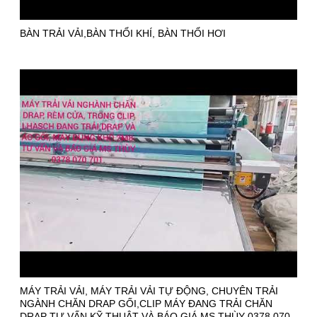
BÀN TRẢI VẢI,BÀN THỔI KHÍ, BÀN THỔI HƠI
MÁY TRẢI VẢI, MÁY TRẢI VẢI TỰ ĐỘNG, CHUYÊN TRẢI
NGÀNH CHĂN DRAP GỐI,CLIP MÁY ĐANG TRẢI CHĂN
DRAP TƯ VẤN KỸ THUẬT VÀ BÁO GIÁ MS THÙY 0378 070