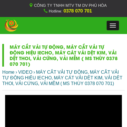
CÔNG TY TNHH MTV TM DV PHÚ HÒA
0378 070 701
Hotline:
Toggle
navigat
MÁY CẮT VẢI TỰ ĐỘNG, MÁY CẮT VẢI TỰ
ĐỘNG HIỆU IECHO, MÁY CÁT VẢI DỆT KIM, VẢI
DỆT THOI, VẢI CỨNG, VẢI MỀM ( MS THÙY 0378
070 701)
Home
›
VIDEO
›
MÁY CẮT VẢI TỰ ĐỘNG, MÁY CẮT VẢI
TỰ ĐỘNG HIỆU IECHO, MÁY CÁT VẢI DỆT KIM, VẢI DỆT
THOI, VẢI CỨNG, VẢI MỀM ( MS THÙY 0378 070 701)