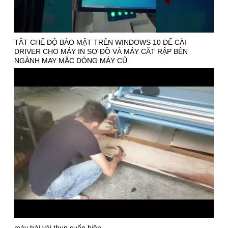
TẮT CHẾ ĐỘ BẢO MẬT TRÊN WINDOWS 10 ĐỂ CÀI
DRIVER CHO MÁY IN SƠ ĐỒ VÀ MÁY CẮT RẬP BÊN
NGÀNH MAY MẶC DÒNG MÁY CŨ
máy trải vải thun cuốn biên