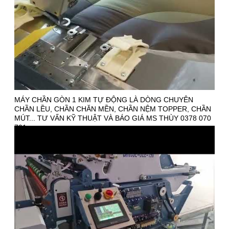
MÁY CHẦN GÒN 1 KIM TỰ ĐỘNG LÀ DÒNG CHUYÊN
CHẦN LỀU, CHẦN CHĂN MỀN, CHẦN NỆM TOPPER, CHẦN
MÚT... TƯ VẤN KỸ THUẬT VÀ BÁO GIÁ MS THÙY 0378 070
701.