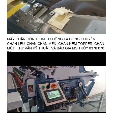
MÁY CHẦN GÒN 1 KIM TỰ ĐỘNG LÀ DÒNG CHUYÊN
CHẦN LỀU, CHẦN CHĂN MỀN, CHẦN NỆM TOPPER, CHẦN
MÚT... TƯ VẤN KỸ THUẬT VÀ BÁO GIÁ MS THÙY 0378 070
701.