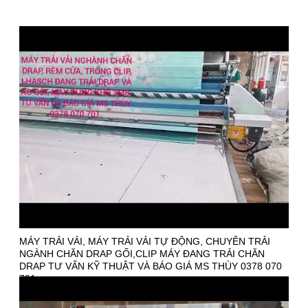
MÁY TRẢI VẢI, MÁY TRẢI VẢI TỰ ĐỘNG, CHUYÊN TRẢI
NGÀNH CHĂN DRAP GỐI,CLIP MÁY ĐANG TRẢI CHĂN
DRAP TƯ VẤN KỸ THUẬT VÀ BÁO GIÁ MS THÙY 0378 070
701.