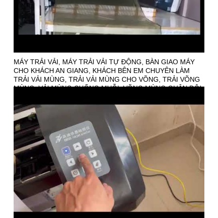
MÁY TRẢI VẢI, MÁY TRẢI VẢI TỰ ĐỘNG, BÀN GIAO MÁY
CHO KHÁCH AN GIANG, KHÁCH BÊN EM CHUYÊN LÀM
TRẢI VẢI MÙNG, TRẢI VẢI MÙNG CHO VÕNG, TRẢI VÕNG
MÙNG, VẢI MÙNG CHỐNG MUỖI, VÕNG MÙNG QUÂN ĐỘI,
VÕNG LÍNH CÓ MÙNG,... LIÊN HỆ TƯ VẤN