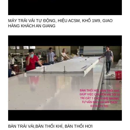
MÁY TRẢI VẢI TỰ ĐỘNG, HIỆU ACSM, KHỔ 1M9, GIAO
HÀNG KHÁCH AN GIANG
BÀN TRẢI VẢI,BÀN THỔI KHÍ, BÀN THỔI HƠI