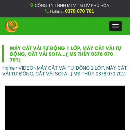
CÔNG TY TNHH MTV TM DV PHÚ HÒA
0378 070 701
Hotline:
Toggle
navigat
MÁY CẮT VẢI TỰ ĐỘNG 1 LỚP, MÁY CẮT VẢI TỰ
ĐỘNG, CẮT VẢI SOFA...( MS THÙY 0378 070
701)
Home
›
VIDEO
›
MÁY CẮT VẢI TỰ ĐỘNG 1 LỚP, MÁY CẮT
VẢI TỰ ĐỘNG, CẮT VẢI SOFA...( MS THÙY 0378 070 701)