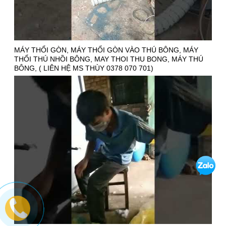
MÁY THỔI GÒN, MÁY THỔI GÒN VÀO THÚ BÔNG, MÁY
THỔI THÚ NHỒI BÔNG, MAY THOI THU BONG, MÁY THÚ
BÔNG, ( LIÊN HỆ MS THÙY 0378 070 701)