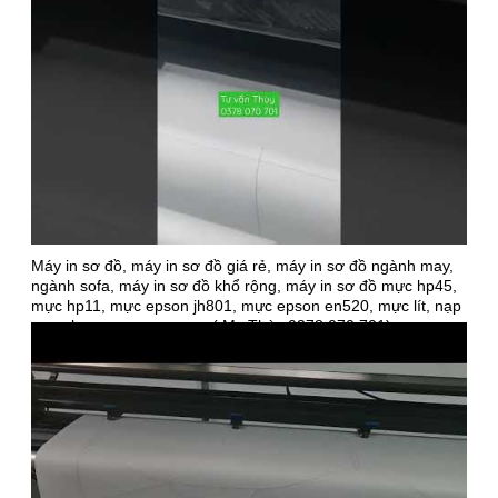
Máy in sơ đồ, máy in sơ đồ giá rẻ, máy in sơ đồ ngành may,
ngành sofa, máy in sơ đồ khổ rộng, máy in sơ đồ mực hp45,
mực hp11, mực epson jh801, mực epson en520, mực lít, nạp
mực, bơm mực, sạc mực ( Ms Thùy 0378 070 701)