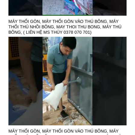
MÁY THỔI GÒN, MÁY THỔI GÒN VÀO THÚ BÔNG, MÁY
THỔI THÚ NHỒI BÔNG, MAY THOI THU BONG, MÁY THÚ
BÔNG, ( LIÊN HỆ MS THÙY 0378 070 701)
MÁY THỔI GÒN, MÁY THỔI GÒN VÀO THÚ BÔNG, MÁY