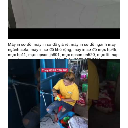
Máy in sơ đồ, máy in sơ đồ giá rẻ, máy in sơ đồ ngành may,
ngành sofa, máy in sơ đồ khổ rộng, máy in sơ đồ mực hp45,
mực hp11, mực epson jh801, mực epson en520, mực lít, nạp
mực, bơm mực, sạc mực ( Ms Thùy 0378 070 701)