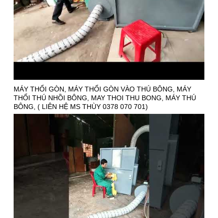
MÁY THỔI GÒN, MÁY THỔI GÒN VÀO THÚ BÔNG, MÁY
THỔI THÚ NHỒI BÔNG, MAY THOI THU BONG, MÁY THÚ
BÔNG, ( LIÊN HỆ MS THÙY 0378 070 701)