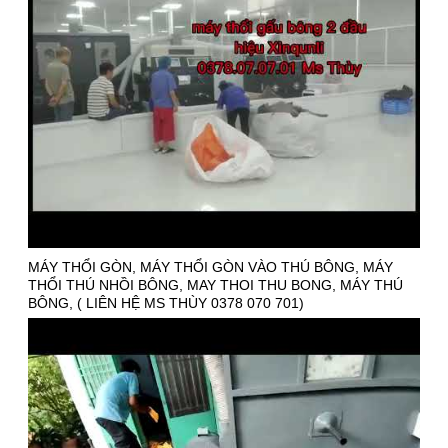
MÁY THỔI GÒN, MÁY THỔI GÒN VÀO THÚ BÔNG, MÁY
THỔI THÚ NHỒI BÔNG, MAY THOI THU BONG, MÁY THÚ
BÔNG, ( LIÊN HỆ MS THÙY 0378 070 701)