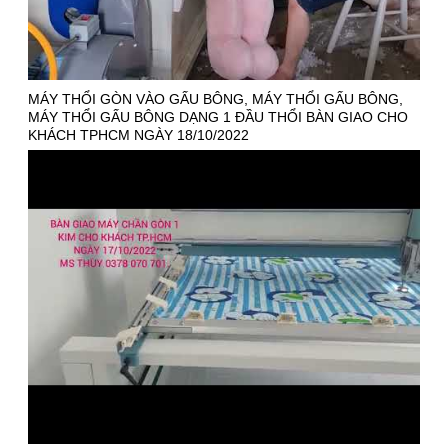
MÁY THỔI GÒN VÀO GẤU BÔNG, MÁY THỔI GẤU BÔNG,
MÁY THỔI GẤU BÔNG DẠNG 1 ĐẦU THỔI BÀN GIAO CHO
KHÁCH TPHCM NGÀY 18/10/2022