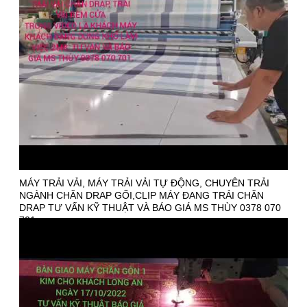
MÁY TRẢI VẢI, MÁY TRẢI VẢI TỰ ĐỘNG, CHUYÊN TRẢI
NGÀNH CHĂN DRAP GỐI,CLIP MÁY ĐANG TRẢI CHĂN
DRAP TƯ VẤN KỸ THUẬT VÀ BÁO GIÁ MS THÙY 0378 070
701.