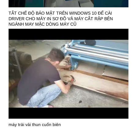
TẮT CHẾ ĐỘ BẢO MẬT TRÊN WINDOWS 10 ĐỂ CÀI
DRIVER CHO MÁY IN SƠ ĐỒ VÀ MÁY CẮT RẬP BÊN
NGÀNH MAY MẶC DÒNG MÁY CŨ
máy trải vải thun cuốn biên