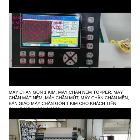
MÁY CHẦN GÒN 1 KIM, MÁY CHẦN NỆM TOPPER, MÁY
CHẦN MẶT NỆM, MÁY CHẦN MÚT, MÁY CHẦN CHĂN MỀN,
BÀN GIAO MÁY CHẦN GÒN 1 KIM CHO KHÁCH TIỀN
GIANG NGÀY 18/10/2022