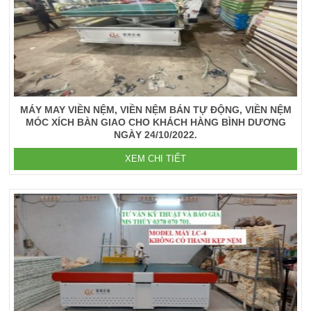
MÁY MAY VIỀN NỆM, VIỀN NỆM BÁN TỰ ĐỘNG, VIỀN NỆM
MÓC XÍCH BÀN GIAO CHO KHÁCH HÀNG BÌNH DƯƠNG
NGÀY 24/10/2022.
XEM CHI TIẾT