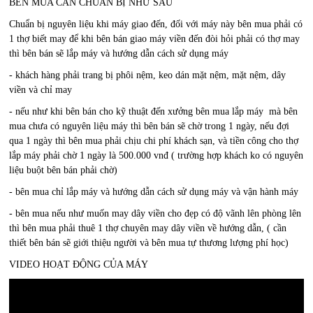
BÊN MUA CẦN CHUẨN BỊ NHƯ SAU
Chuẩn bị nguyên liệu khi máy giao đến, đối với máy này bên mua phải có
1 thợ biết may để khi bên bán giao máy viền đến đòi hỏi phải có thợ may
thì bên bán sẽ lắp máy và hướng dẫn cách sử dụng máy
- khách hàng phải trang bị phôi nệm, keo dán mặt nệm, mặt nệm, dây
viền và chỉ may
- nếu như khi bên bán cho kỹ thuật đến xưởng bên mua lắp máy mà bên
mua chưa có nguyên liệu máy thì bên bán sẽ chờ trong 1 ngày, nếu đợi
qua 1 ngày thì bên mua phải chịu chi phí khách sạn, và tiền công cho thợ
lắp máy phải chờ 1 ngày là 500.000 vnđ ( trường hợp khách ko có nguyên
liệu buột bên bán phải chờ)
- bên mua chỉ lắp máy và hướng dẫn cách sử dụng máy và vận hành máy
- bên mua nếu như muốn may dây viền cho đẹp có độ vãnh lên phòng lên
thì bên mua phải thuê 1 thợ chuyên may dây viền về hướng dẫn, ( cần
thiết bên bán sẽ giới thiệu người và bên mua tự thương lượng phí học)
VIDEO HOẠT ĐỘNG CỦA MÁY