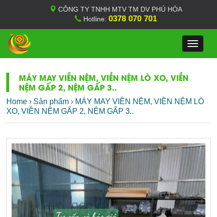
CÔNG TY TNHH MTV TM DV PHÚ HÒA
0378 070 701
Hotline:
Toggle
navigat
MÁY MAY VIỀN NỆM, VIỀN NỆM LÒ XO, VIỀN
NỆM GẤP 2, NỆM GẤP 3..
Home
›
Sản phẩm
›
MÁY MAY VIỀN NỆM, VIỀN NỆM LÒ
XO, VIỀN NỆM GẤP 2, NỆM GẤP 3..