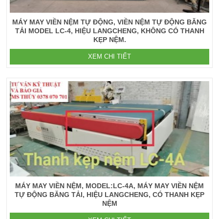
MÁY MAY VIỀN NỆM TỰ ĐỘNG, VIỀN NỆM TỰ ĐỘNG BĂNG
TẢI MODEL LC-4, HIỆU LANGCHENG, KHÔNG CÓ THANH
KẸP NỆM.
XEM CHI TIẾT
MÁY MAY VIỀN NỆM, MODEL:LC-4A, MÁY MAY VIỀN NỆM
TỰ ĐỘNG BĂNG TẢI, HIỆU LANGCHENG, CÓ THANH KẸP
NỆM