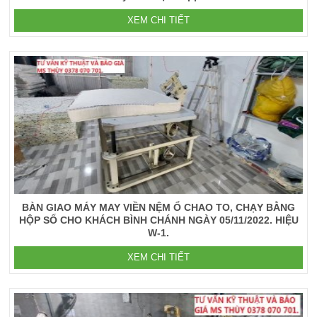
XEM CHI TIẾT
BÀN GIAO MÁY MAY VIỀN NỆM Ổ CHAO TO, CHẠY BẰNG
HỘP SỐ CHO KHÁCH BÌNH CHÁNH NGÀY 05/11/2022. HIỆU
W-1.
XEM CHI TIẾT