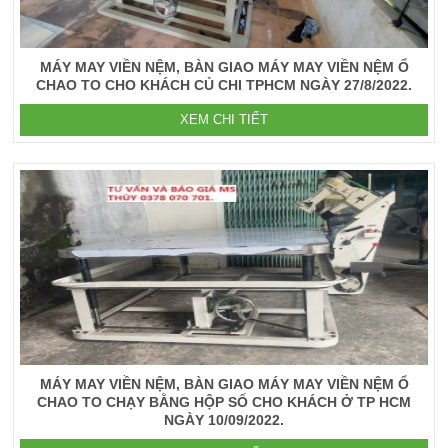
MÁY MAY VIỀN NỆM, BÀN GIAO MÁY MAY VIỀN NỆM Ổ
CHAO TO CHO KHÁCH CỦ CHI TPHCM NGÀY 27/8/2022.
XEM CHI TIẾT
MÁY MAY VIỀN NỆM, BÀN GIAO MÁY MAY VIỀN NỆM Ổ
CHAO TO CHẠY BẰNG HỘP SỐ CHO KHÁCH Ở TP HCM
NGÀY 10/09/2022.