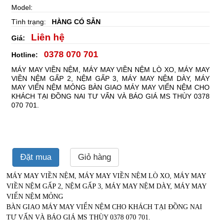
Model:
Tình trạng:
HÀNG CÓ SẴN
Liên hệ
Giá:
0378 070 701
Hotline:
MÁY MAY VIỀN NỆM, MÁY MAY VIỀN NỆM LÒ XO, MÁY MAY
VIỀN NỆM GẤP 2, NỆM GẤP 3, MÁY MAY NỆM DÀY, MÁY
MAY VIỂN NỆM MỎNG BÀN GIAO MÁY MAY VIỂN NỆM CHO
KHÁCH TẠI ĐỒNG NAI TƯ VẤN VÀ BÁO GIÁ MS THÙY 0378
070 701.
Đặt mua
Giỏ hàng
MÁY MAY VIỀN NỆM, MÁY MAY VIỀN NỆM LÒ XO, MÁY MAY
VIỀN NỆM GẤP 2, NỆM GẤP 3, MÁY MAY NỆM DÀY, MÁY MAY
VIỂN NỆM MỎNG
BÀN GIAO MÁY MAY VIỂN NỆM CHO KHÁCH TẠI ĐỒNG NAI
TƯ VẤN VÀ BÁO GIÁ MS THÙY 0378 070 701.