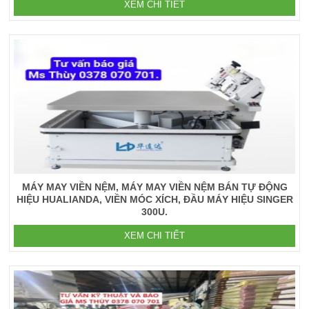
XEM CHI TIẾT
MÁY MAY VIỀN NỆM, MÁY MAY VIỀN NỆM BÁN TỰ ĐỘNG
HIỆU HUALIANDA, VIỀN MÓC XÍCH, ĐẦU MÁY HIỆU SINGER
300U.
XEM CHI TIẾT