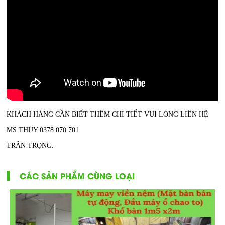
KHÁCH HÀNG CẦN BIẾT THÊM CHI TIẾT VUI LÒNG LIÊN HỆ
MS THÙY 0378 070 701
TRÂN TRỌNG.
CÁC SẢN PHẨM CÙNG LOẠI