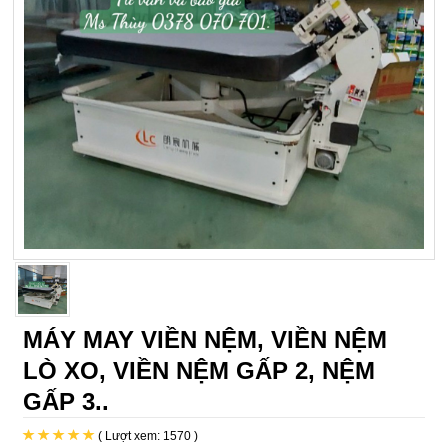
MÁY MAY VIỀN NỆM, VIỀN NỆM
LÒ XO, VIỀN NỆM GẤP 2, NỆM
GẤP 3..
( Lượt xem: 1570 )