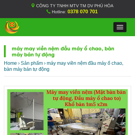
CÔNG TY TNHH MTV TM DV PHÚ HÒA
0378 070 701
Hotline:
Toggle
navigat
máy may viền nệm đầu máy ổ chao, bàn
máy bán tự động
Home
›
Sản phẩm
›
máy may viền nệm đầu máy ổ chao,
bàn máy bán tự động