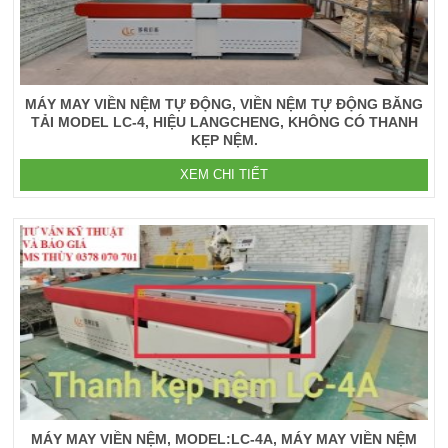
MÁY MAY VIỀN NỆM TỰ ĐỘNG, VIỀN NỆM TỰ ĐỘNG BĂNG
TẢI MODEL LC-4, HIỆU LANGCHENG, KHÔNG CÓ THANH
KẸP NỆM.
XEM CHI TIẾT
MÁY MAY VIỀN NỆM, MODEL:LC-4A, MÁY MAY VIỀN NỆM