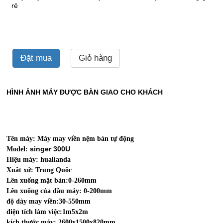
rẻ
Đặt mua
Giỏ hàng
HÌNH ẢNH MÁY ĐƯỢC BÀN GIAO CHO KHÁCH
Tên máy: Máy may viền nệm bán tự động
singer 300U
Model:
Hiệu máy: hualianda
Xuất xứ: Trung Quốc
Lên xuống mặt bàn:0-260mm
Lên xuống của đầu máy: 0-200mm
độ dày may viền:30-550mm
diện tích làm việc:1m5x2m
kích thước máy: 2600x1500x820mm