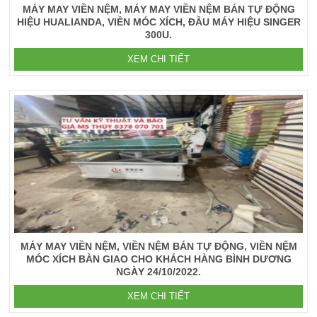
MÁY MAY VIỀN NỆM, MÁY MAY VIỀN NỆM BÁN TỰ ĐỘNG
HIỆU HUALIANDA, VIỀN MÓC XÍCH, ĐẦU MÁY HIỆU SINGER
300U.
XEM CHI TIẾT
MÁY MAY VIỀN NỆM, VIỀN NỆM BÁN TỰ ĐỘNG, VIỀN NỆM
MÓC XÍCH BÀN GIAO CHO KHÁCH HÀNG BÌNH DƯƠNG
NGÀY 24/10/2022.
XEM CHI TIẾT