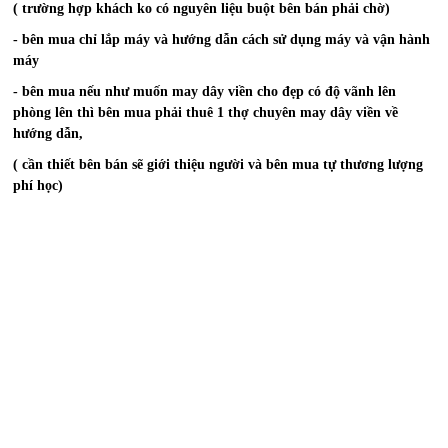
( trường hợp khách ko có nguyên liệu buột bên bán phải chờ)
- bên mua chỉ lắp máy và hướng dẫn cách sử dụng máy và vận hành
máy
- bên mua nếu như muốn may dây viền cho đẹp có độ vãnh lên
phòng lên thì bên mua phải thuê 1 thợ chuyên may dây viền về
hướng dẫn,
( cần thiết bên bán sẽ giới thiệu người và bên mua tự thương lượng
phí học)