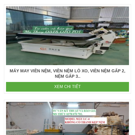
MÁY MAY VIỀN NỆM, VIỀN NỆM LÒ XO, VIỀN NỆM GẤP 2,
NỆM GẤP 3..
XEM CHI TIẾT