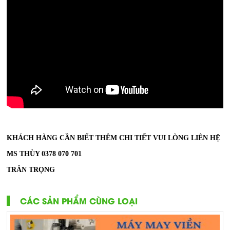
KHÁCH HÀNG CẦN BIẾT THÊM CHI TIẾT VUI LÒNG LIÊN HỆ
MS THÙY 0378 070 701
TRÂN TRỌNG
CÁC SẢN PHẨM CÙNG LOẠI