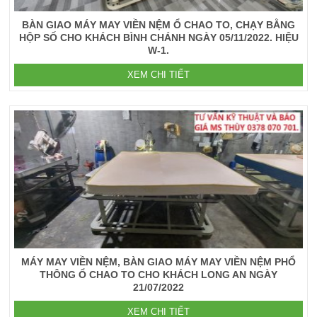
BÀN GIAO MÁY MAY VIỀN NỆM Ổ CHAO TO, CHẠY BẰNG
HỘP SỐ CHO KHÁCH BÌNH CHÁNH NGÀY 05/11/2022. HIỆU
W-1.
XEM CHI TIẾT
MÁY MAY VIỀN NỆM, BÀN GIAO MÁY MAY VIỀN NỆM PHỔ
THÔNG Ổ CHAO TO CHO KHÁCH LONG AN NGÀY
21/07/2022
XEM CHI TIẾT