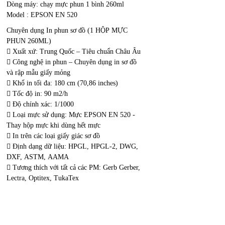
Dòng máy: chạy mực phun 1 bình 260ml
Model : EPSON EN 520
Chuyên dụng In phun sơ đồ (1 HỘP MỰC
PHUN 260ML)
 Xuất xứ: Trung Quốc – Tiêu chuẩn Châu Âu
 Công nghệ in phun – Chuyên dụng in sơ đồ
và rập mẫu giấy mỏng
 Khổ in tối đa: 180 cm (70,86 inches)
 Tốc độ in: 90 m2/h
 Độ chính xác: 1/1000
 Loại mực sử dụng: Mực EPSON EN 520 -
Thay hộp mực khi dùng hết mực
 In trên các loại giấy giác sơ đồ
 Định dạng dữ liệu: HPGL, HPGL-2, DWG,
DXF, ASTM, AAMA
 Tương thích với tất cả các PM: Gerb Gerber,
Lectra, Optitex, TukaTex