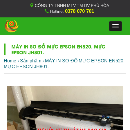
CÔNG TY TNHH MTV TM DV PHÚ HÒA
0378 070 701
Hotline:
Toggle
navigat
MÁY IN SƠ ĐỒ MỰC EPSON EN520, MỰC
EPSON JH801.
Home
›
Sản phẩm
›
MÁY IN SƠ ĐỒ MỰC EPSON EN520,
MỰC EPSON JH801.