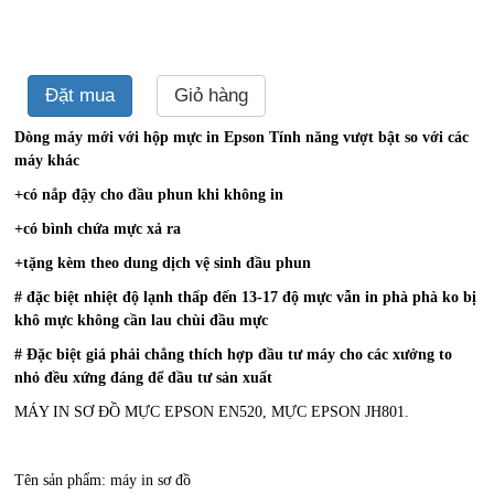
Đặt mua
Giỏ hàng
Dòng máy mới với hộp mực in Epson Tính năng vượt bật so với các
máy khác
+có nắp đậy cho đầu phun khi không in
+có bình chứa mực xả ra
+tặng kèm theo dung dịch vệ sinh đầu phun
# đặc biệt nhiệt độ lạnh thấp đến 13-17 độ mực vẫn in phà phà ko bị
khô mực không cần lau chùi đầu mực
# Đặc biệt giá phải chẳng thích hợp đầu tư máy cho các xưởng to
nhỏ đều xứng đáng để đầu tư sản xuất
MÁY IN SƠ ĐỒ MỰC EPSON EN520, MỰC EPSON JH801.
Tên sản phẩm: máy in sơ đồ