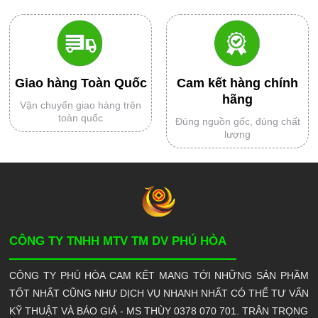
Giao hàng Toàn Quốc
Cam kết hàng chính
hãng
Vận chuyển giao hàng trên
toàn quốc
Đúng nguồn gốc, đúng chất
lượng
CÔNG TY TNHH MTV TM DV PHÚ HÒA
CÔNG TY PHÚ HÒA CAM KẾT MANG TỚI NHỮNG SẢN PHẦM
TỐT NHẤT CŨNG NHƯ DỊCH VỤ NHANH NHẤT CÓ THỂ TƯ VẤN
KỸ THUẬT VÀ BÁO GIÁ - MS THÙY 0378 070 701. TRÂN TRỌNG