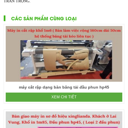
TRÂN TRỌNG.
CÁC SẢN PHẨM CÙNG LOẠI
máy cắt rập dạng bàn băng tải đầu phun hp45
XEM CHI TIẾT