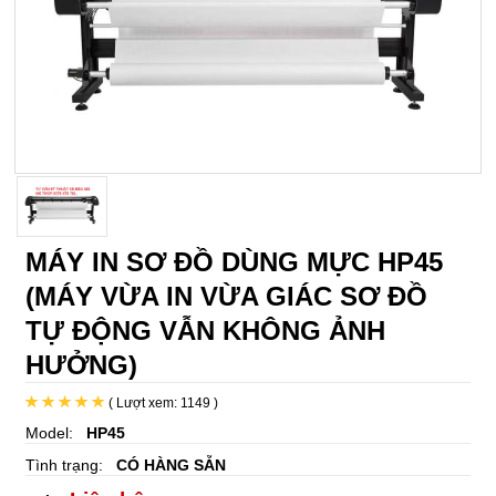
MÁY IN SƠ ĐỒ DÙNG MỰC HP45
(MÁY VỪA IN VỪA GIÁC SƠ ĐỒ
TỰ ĐỘNG VẪN KHÔNG ẢNH
HƯỞNG)
( Lượt xem: 1149 )
Model:
HP45
Tình trạng:
CÓ HÀNG SẴN