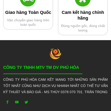
Giao hàng Toàn Quốc
Cam kết hàng chính
hãng
Vận chuyển giao hàng trên
toàn quốc
Đúng nguồn gốc, đúng chất
lượng
CÔNG TY TNHH MTV TM DV PHÚ HÒA
CÔNG TY PHÚ HÒA CAM KẾT MANG TỚI NHỮNG SẢN PHẦM
TỐT NHẤT CŨNG NHƯ DỊCH VỤ NHANH NHẤT CÓ THỂ TƯ VẤN
KỸ THUẬT VÀ BÁO GIÁ - MS THÙY 0378 070 701. TRÂN TRỌNG