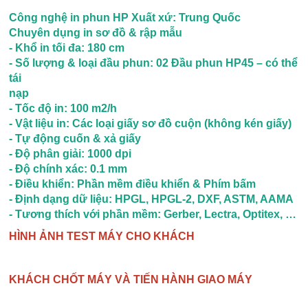
Công nghệ in phun HP Xuất xứ: Trung Quốc
Chuyên dụng in sơ đồ & rập mẫu
- Khổ in tối đa: 180 cm
- Số lượng & loại đầu phun: 02 Đầu phun HP45 – có thể
tái
nạp
- Tốc độ in: 100 m2/h
- Vật liệu in: Các loại giấy sơ đồ cuộn (không kén giấy)
- Tự động cuốn & xả giấy
- Độ phân giải: 1000 dpi
- Độ chính xác: 0.1 mm
- Điều khiển: Phần mềm điều khiển & Phím bấm
- Định dạng dữ liệu: HPGL, HPGL-2, DXF, ASTM, AAMA
- Tương thích với phần mềm: Gerber, Lectra, Optitex, …
HÌNH ẢNH TEST MÁY CHO KHÁCH
KHÁCH CHỐT MÁY VÀ TIẾN HÀNH GIAO MÁY