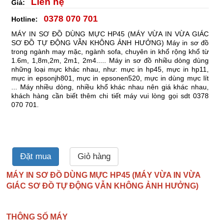
Liên hệ
Giá:
0378 070 701
Hotline:
MÁY IN SƠ ĐỒ DÙNG MỰC HP45 (MÁY VỪA IN VỪA GIÁC
SƠ ĐỒ TỰ ĐỘNG VẪN KHÔNG ẢNH HƯỞNG) Máy in sơ đồ
trong ngành may mặc, ngành sofa, chuyên in khổ rộng khổ từ
1.6m, 1,8m,2m, 2m1, 2m4..... Máy in sơ đồ nhiều dòng dùng
những loại mực khác nhau, như: mực in hp45, mực in hp11,
mực in epsonjh801, mực in epsonen520, mực in dùng mực lít
... Máy nhiều dòng, nhiều khổ khác nhau nên giá khác nhau,
khách hàng cần biết thêm chi tiết máy vui lòng gọi sdt 0378
070 701.
Đặt mua
Giỏ hàng
MÁY IN SƠ ĐỒ DÙNG MỰC HP45 (MÁY VỪA IN VỪA
GIÁC SƠ ĐỒ TỰ ĐỘNG VẪN KHÔNG ẢNH HƯỞNG)
THÔNG SỐ MÁY