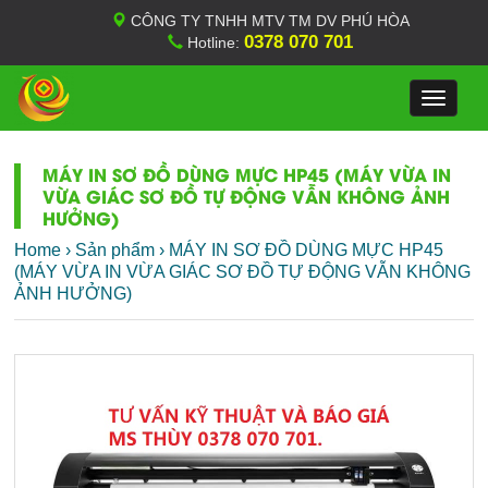
CÔNG TY TNHH MTV TM DV PHÚ HÒA
0378 070 701
Hotline:
Toggle
navigat
MÁY IN SƠ ĐỒ DÙNG MỰC HP45 (MÁY VỪA IN
VỪA GIÁC SƠ ĐỒ TỰ ĐỘNG VẪN KHÔNG ẢNH
HƯỞNG)
Home
›
Sản phẩm
›
MÁY IN SƠ ĐỒ DÙNG MỰC HP45
(MÁY VỪA IN VỪA GIÁC SƠ ĐỒ TỰ ĐỘNG VẪN KHÔNG
ẢNH HƯỞNG)