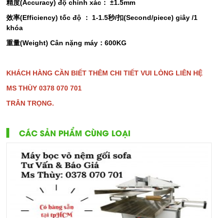
精度(Accuracy) độ chính xác： ±1.5mm
效率(Efficiency) tốc độ ： 1-1.5秒/扣(Second/piece) giây /1
khóa
重量(Weight) Cân nặng máy：600KG
KHÁCH HÀNG CẦN BIẾT THÊM CHI TIẾT VUI LÒNG LIÊN HỆ
MS THÙY 0378 070 701
TRÂN TRỌNG.
CÁC SẢN PHẨM CÙNG LOẠI