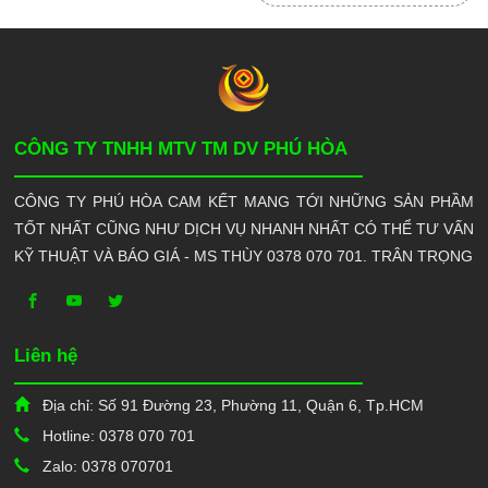
CÔNG TY TNHH MTV TM DV PHÚ HÒA
CÔNG TY PHÚ HÒA CAM KẾT MANG TỚI NHỮNG SẢN PHẦM
TỐT NHẤT CŨNG NHƯ DỊCH VỤ NHANH NHẤT CÓ THỂ TƯ VẤN
KỸ THUẬT VÀ BÁO GIÁ - MS THÙY 0378 070 701. TRÂN TRỌNG
Liên hệ
Địa chỉ: Số 91 Đường 23, Phường 11, Quận 6, Tp.HCM
Hotline: 0378 070 701
Zalo: 0378 070701