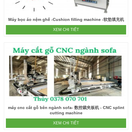
Máy bọc áo nệm ghế -Cushion filling machine -软垫填充机
XEM CHI TIẾT
máy cnc cắt gỗ bên ngành sofa- 数控裁夹板机 - CNC splint
cutting machine
XEM CHI TIẾT