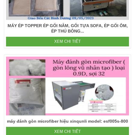
MÁY ÉP TOPPER ÉP GỐI NẰM, GỐI TỰA SOFA, ÉP GỐI ÔM,
ÉP THÚ BÔNG...
XEM CHI TIẾT
máy đánh gòn microfiber hiệu xinqunli model: esf005s-800
XEM CHI TIẾT