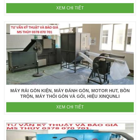
XEM CHI TIẾT
MÁY RẢI GÒN KIỆN, MÁY ĐÁNH GÒN, MOTOR HUT, BỒN
TRỘN, MÁY THỔI GÒN VÀ GỐI, HIỆU XINQUNLI
XEM CHI TIẾT