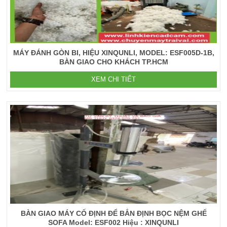
MÁY ĐÁNH GÒN BI, HIỆU XINQUNLI, MODEL: ESF005D-1B,
BÀN GIAO CHO KHÁCH TP.HCM
XEM CHI TIẾT
BÀN GIAO MÁY CỐ ĐỊNH ĐỂ BẮN ĐỊNH BỌC NỆM GHẾ
SOFA Model: ESF002 Hiệu : XINQUNLI