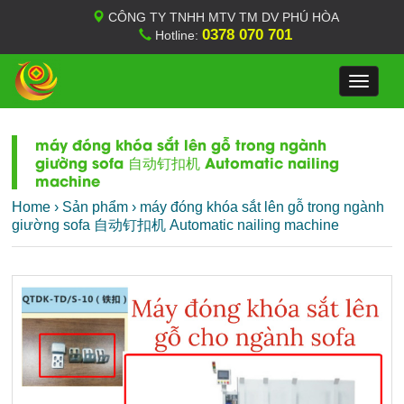
CÔNG TY TNHH MTV TM DV PHÚ HÒA
0378 070 701
Hotline:
Toggle
navigat
máy đóng khóa sắt lên gỗ trong ngành
giường sofa 自动钉扣机 Automatic nailing
machine
Home
›
Sản phẩm
›
máy đóng khóa sắt lên gỗ trong ngành
giường sofa 自动钉扣机 Automatic nailing machine