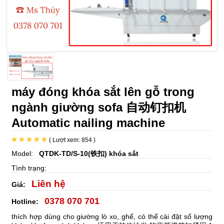
máy đóng khóa sắt lên gỗ trong
ngành giường sofa 自动钉扣机
Automatic nailing machine
( Lượt xem: 854 )
Model:
QTDK-TD/S-10(铁扣) khóa sắt
Tình trạng:
Liên hệ
Giá:
0378 070 701
Hotline:
thích hợp dùng cho giường lò xo, ghế, có thể cài đặt số lượng