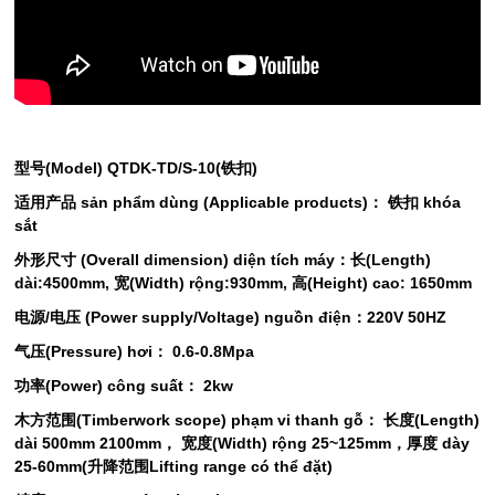
型号(Model) QTDK-TD/S-10(铁扣)
适用产品 sản phẩm dùng (Applicable products)： 铁扣 khóa
sắt
外形尺寸 (Overall dimension) diện tích máy：长(Length)
dài:4500mm, 宽(Width) rộng:930mm, 高(Height) cao: 1650mm
电源/电压 (Power supply/Voltage) nguồn điện：220V 50HZ
气压(Pressure) hơi： 0.6-0.8Mpa
功率(Power) công suất： 2kw
木方范围(Timberwork scope) phạm vi thanh gỗ： 长度(Length)
dài 500mm 2100mm， 宽度(Width) rộng 25~125mm，厚度 dày
25-60mm(升降范围Lifting range có thể đặt)