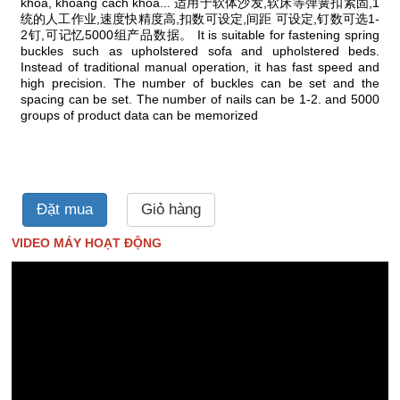
khóa, khoảng cách khóa... 适用于软体沙发,软床等弹簧扣紧固,1
统的人工作业,速度快精度高,扣数可设定,间距 可设定,钉数可选1-
2钉,可记忆5000组产品数据。 It is suitable for fastening spring
buckles such as upholstered sofa and upholstered beds.
Instead of traditional manual operation, it has fast speed and
high precision. The number of buckles can be set and the
spacing can be set. The number of nails can be 1-2. and 5000
groups of product data can be memorized
Đặt mua
Giỏ hàng
VIDEO MÁY HOẠT ĐỘNG