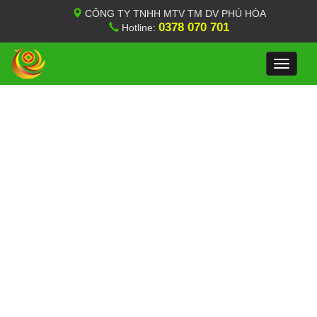
CÔNG TY TNHH MTV TM DV PHÚ HÒA
0378 070 701
Hotline:
Toggle
navigat