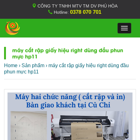
CÔNG TY TNHH MTV TM DV PHÚ HÒA
0378 070 701
Hotline:
Toggle
navigat
máy cắt rập giấy hiệu right dùng đầu phun
mực hp11
Home
›
Sản phẩm
›
máy cắt rập giấy hiệu right dùng đầu
phun mực hp11