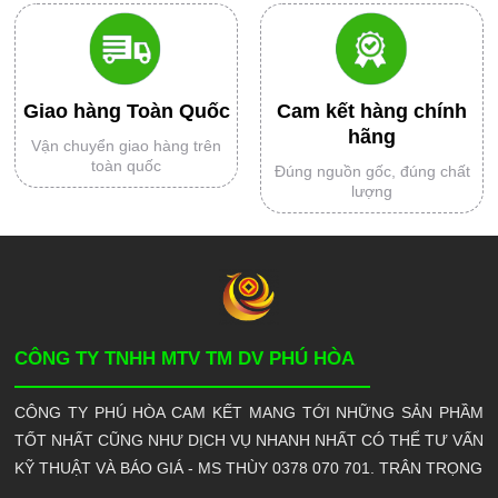
Giao hàng Toàn Quốc
Cam kết hàng chính
hãng
Vận chuyển giao hàng trên
toàn quốc
Đúng nguồn gốc, đúng chất
lượng
CÔNG TY TNHH MTV TM DV PHÚ HÒA
CÔNG TY PHÚ HÒA CAM KẾT MANG TỚI NHỮNG SẢN PHẦM
TỐT NHẤT CŨNG NHƯ DỊCH VỤ NHANH NHẤT CÓ THỂ TƯ VẤN
KỸ THUẬT VÀ BÁO GIÁ - MS THÙY 0378 070 701. TRÂN TRỌNG