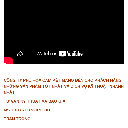
CÔNG TY PHÚ HÒA CAM KẾT MANG ĐẾN CHO KHÁCH HÀNG
NHỮNG SẢN PHẨM TỐT NHẤT VÀ DỊCH VỤ KỸ THUẬT NHANH
NHẤT
TƯ VẤN KỸ THUẬT VÀ BÁO GIÁ
MS THÙY - 0378 070 701.
TRÂN TRỌNG