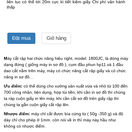
liên tục có thể tới 20m cực kì tiết kiệm giấy Chi phí vận hành
thấp
Đặt mua
Giỏ hàng
M
áy cắt rập hai chức năng hiệu right, model: 1800JC, là dòng máy
dạng đứng ( giống máy in sơ đồ ), cụm đầu phun hp11 và 1 đầu
dao cắt nằm trên máy, máy có chức năng cắt rập giấy và có chức
năng in sơ đồ...
Ưu điểm:
có thể dùng cho xưởng sản xuất vừa và nhỏ từ 100 đến
700 công nhân, tiện dụng, hợp túi tiền, khi cần in sơ đồ thì chúng
ta ráp cuộn giấy in lên máy, khi cần cắt sơ đồ trên giấy rập thì
chúng ta gắn cuộn giấy cắt rập lên.
Nhược điểm:
máy chỉ cắt được bìa cứng từ ( 50g -350 g) và độ
dày chỉ cho phép ở 1mm. còn nói về in thì máy này hầu như
không có nhược điểm.