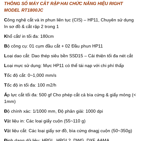
THÔNG SỐ MÁY CẮT RẬP HAI CHỨC NĂNG HIỆU RIGHT
MODEL RT1800JC
C
ông nghệ cắt và in phun liên tục (CIS) – HP11, Chuyên sử dụng
In sơ đồ & cắt rập 2 trong 1
K
hổ cắt/ in tối đa: 180cm
B
ộ công cụ: 01 cụm đầu cắt + 02 Đầu phun HP11
L
oại dao cắt: Dao thép siêu bền SSD15 – Cải thiện tối đa nét cắt
L
oại mực sử dụng: Mực HP11 có thể tái nạp với chi phí thấp
T
ốc độ cắt: 0~1,000 mm/s
T
ốc độ in tối đa: 100 m2/h
Á
p lực cắt tối đa: 500 gf Cho phép cắt cả bìa cứng & giấy mỏng (<
1mm)
Đ
ộ chính xác: 1/1000 mm, Độ phân giải: 1000 dpi
V
ật liệu in: Các loại giấy cuộn (55~110 g)
V
ật liệu cắt: Các loại giấy sơ đồ, bìa cứng dnagj cuộn (50~350g)
Đ
ịnh dạng dữ liệu: HPGL, HPGL2, DWG, DXF, AAMA