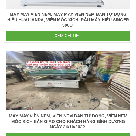
MÁY MAY VIỀN NỆM, MÁY MAY VIỀN NỆM BÁN TỰ ĐỘNG
HIỆU HUALIANDA, VIỀN MÓC XÍCH, ĐẦU MÁY HIỆU SINGER
300U.
XEM CHI TIẾT
MÁY MAY VIỀN NỆM, VIỀN NỆM BÁN TỰ ĐỘNG, VIỀN NỆM
MÓC XÍCH BÀN GIAO CHO KHÁCH HÀNG BÌNH DƯƠNG
NGÀY 24/10/2022.