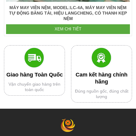
MÁY MAY VIỀN NỆM, MODEL:LC-4A, MÁY MAY VIỀN NỆM
TỰ ĐỘNG BĂNG TẢI, HIỆU LANGCHENG, CÓ THANH KẸP
NỆM
XEM CHI TIẾT
Giao hàng Toàn Quốc
Cam kết hàng chính
hãng
Vận chuyển giao hàng trên
toàn quốc
Đúng nguồn gốc, đúng chất
lượng