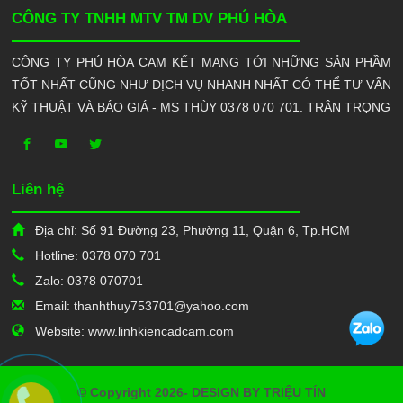
CÔNG TY TNHH MTV TM DV PHÚ HÒA
CÔNG TY PHÚ HÒA CAM KẾT MANG TỚI NHỮNG SẢN PHẦM
TỐT NHẤT CŨNG NHƯ DỊCH VỤ NHANH NHẤT CÓ THỂ TƯ VẤN
KỸ THUẬT VÀ BÁO GIÁ - MS THÙY 0378 070 701. TRÂN TRỌNG
Liên hệ
Địa chỉ: Số 91 Đường 23, Phường 11, Quận 6, Tp.HCM
Hotline: 0378 070 701
Zalo: 0378 070701
Email: thanhthuy753701@yahoo.com
Website: www.linhkiencadcam.com
© Copyright 2026- DESIGN BY TRIỆU TÍN