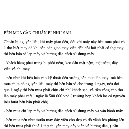
BÊN MUA CẦN CHUẨN BỊ NHƯ SAU
Chuẩn bị nguyên liệu khi máy giao đến, đối với máy này bên mua phải có
1 thợ biết may để khi bên bán giao máy viền đến đòi hỏi phải có thợ may
thì bên bán sẽ lắp máy và hướng dẫn cách sử dụng máy
- khách hàng phải trang bị phôi nệm, keo dán mặt nệm, mặt nệm, dây
viền và chỉ may
- nếu như khi bên bán cho kỹ thuật đến xưởng bên mua lắp máy mà bên
mua chưa có nguyên liệu máy thì bên bán sẽ chờ trong 1 ngày, nếu đợi
qua 1 ngày thì bên mua phải chịu chi phí khách sạn, và tiền công cho thợ
lắp máy phải chờ 1 ngày là 500.000 vnđ ( trường hợp khách ko có nguyên
liệu buột bên bán phải chờ)
- bên mua chỉ lắp máy và hướng dẫn cách sử dụng máy và vận hành máy
- bên mua nếu như muốn may dây viền cho đẹp có độ vãnh lên phòng lên
thì bên mua phải thuê 1 thợ chuyên may dây viền về hướng dẫn, ( cần