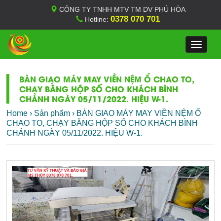
CÔNG TY TNHH MTV TM DV PHÚ HÒA
0378 070 701
Hotline:
Toggle
navigat
BÀN GIAO MÁY MAY VIỀN NỆM Ổ CHAO TO,
CHẠY BẰNG HỘP SỐ CHO KHÁCH BÌNH
CHÁNH NGÀY 05/11/2022. HIỆU W-1.
Home
›
Sản phẩm
›
BÀN GIAO MÁY MAY VIỀN NỆM Ổ
CHAO TO, CHẠY BẰNG HỘP SỐ CHO KHÁCH BÌNH
CHÁNH NGÀY 05/11/2022. HIỆU W-1.