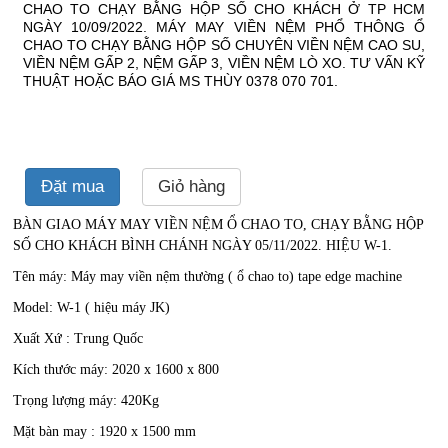
CHAO TO CHẠY BẰNG HỘP SỐ CHO KHÁCH Ở TP HCM
NGÀY 10/09/2022. MÁY MAY VIỀN NỆM PHỔ THÔNG Ổ
CHAO TO CHẠY BẰNG HỘP SỐ CHUYÊN VIỀN NỆM CAO SU,
VIỀN NỆM GẤP 2, NỆM GẤP 3, VIỀN NỆM LÒ XO. TƯ VẤN KỸ
THUẬT HOẶC BÁO GIÁ MS THÙY 0378 070 701.
Đặt mua
Giỏ hàng
BÀN GIAO MÁY MAY VIỀN NỆM Ổ CHAO TO, CHẠY BẰNG HỘP
SỐ CHO KHÁCH BÌNH CHÁNH NGÀY 05/11/2022. HIỆU W-1.
Tên máy: Máy may viền nệm thường ( ổ chao to) tape edge machine
Model: W-1 ( hiệu máy JK)
Xuất Xứ : Trung Quốc
Kích thước máy: 2020 x 1600 x 800
Trọng lượng máy: 420Kg
Mặt bàn may : 1920 x 1500 mm