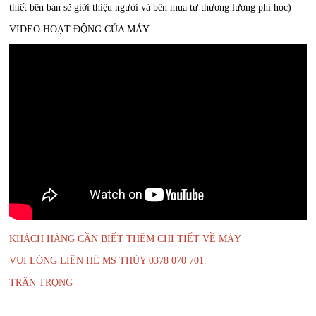
thiết bên bán sẽ giới thiệu người và bên mua tự thương lượng phí học)
VIDEO HOẠT ĐỘNG CỦA MÁY
KHÁCH HÀNG CẦN BIẾT THÊM CHI TIẾT VỀ MÁY
VUI LÒNG LIÊN HỆ MS THÙY 0378 070 701.
TRÂN TRỌNG