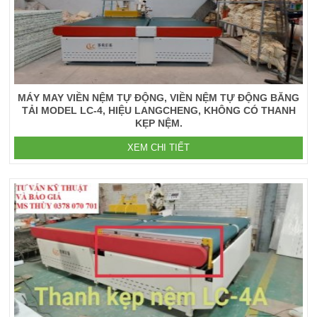
MÁY MAY VIỀN NỆM TỰ ĐỘNG, VIỀN NỆM TỰ ĐỘNG BĂNG
TẢI MODEL LC-4, HIỆU LANGCHENG, KHÔNG CÓ THANH
KẸP NỆM.
XEM CHI TIẾT